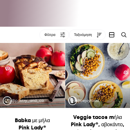
Φίλτρα
Ταξινόμηση
Α
@pastry_and_co
@bejoyfood
Veggie tacos mήλα
Babka με μήλα
Pink Lady®, αβοκάντο,
Pink Lady®