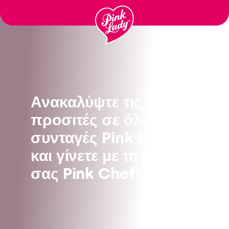
Μεταφορά
στα
περιεχόμενα
Ανακαλύψτε τις,
προσιτές σε όλους,
συνταγές Pink Lady®
και γίνετε με τη σειρά
σας Pink Chef!