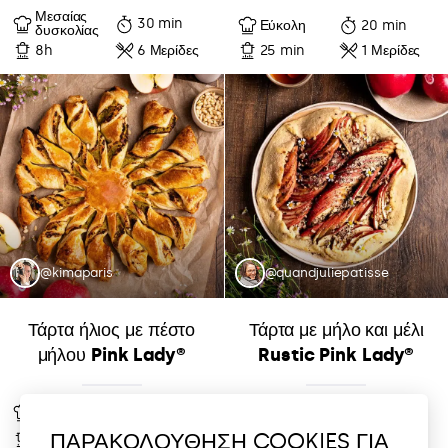
Μεσαίας
30 min
Εύκολη
20 min
δυσκολίας
8h
6 Μερίδες
25 min
1 Μερίδες
@kimaparis
@quandjuliepatisse
Τάρτα ήλιος με πέστο
Τάρτα με μήλο και μέλι
μήλου Pink Lady®
Rustic Pink Lady®
Εύκολη
15 min
Εύκολη
20 min
4-6
4-6
ΠΑΡΑΚΟΛΟΥΘΗΣΗ COOKIES ΓΙΑ
25 min
35 min
Μερίδες
Μερίδες