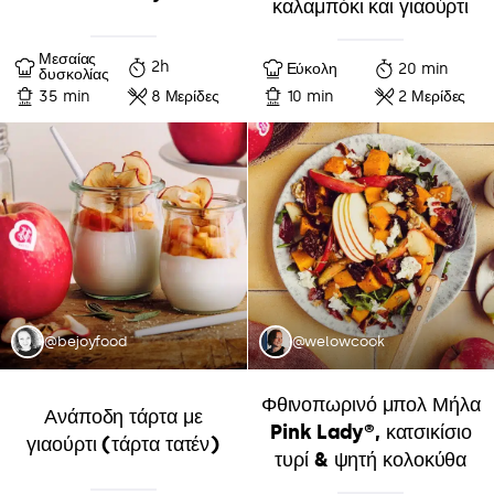
καλαμπόκι και γιαούρτι
Μεσαίας
2h
Εύκολη
20 min
δυσκολίας
35 min
8 Μερίδες
10 min
2 Μερίδες
@bejoyfood
@welowcook
Φθινοπωρινό μπολ Μήλα
Ανάποδη τάρτα με
Pink Lady®, κατσικίσιο
γιαούρτι (τάρτα τατέν)
τυρί & ψητή κολοκύθα