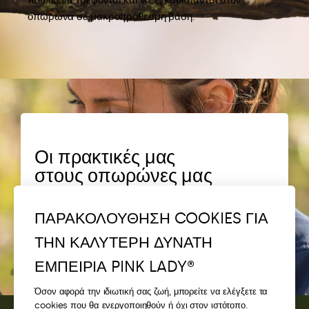
πουλιά να τρέφονται και να εγκαθίστανται στον
οπωρώνα σε μακροπρόθεσμη βάση.
Οι πρακτικές μας
στους οπωρώνες μας
Η σημασία της βιοποικιλότητας στους
ΠΑΡΑΚΟΛΟΥΘΗΣΗ COOKIES ΓΙΑ
οπωρώνες μας
ΤΗΝ ΚΑΛΥΤΕΡΗ ΔΥΝΑΤΗ
ΕΜΠΕΙΡΙΑ PINK LADY®
Όσον αφορά την ιδιωτική σας ζωή, μπορείτε να ελέγξετε τα
cookies που θα ενεργοποιηθούν ή όχι στον ιστότοπο.