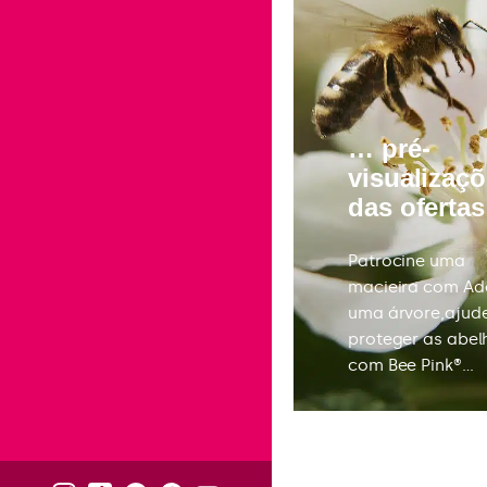
… pré-
visualizaç
das ofertas
Patrocine uma
macieira com Ad
uma árvore,ajud
proteger as abel
com Bee Pink®…