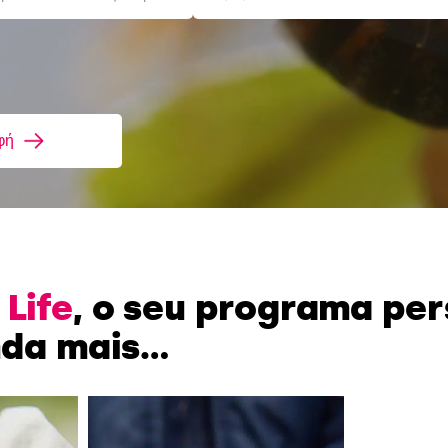
φή
 Life
, o seu programa pe
nda mais…