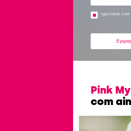
rgpd.label.trad
Εγγρα
Pink My
com ai