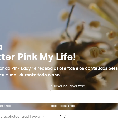
a
ter Pink My Life!
or da Pink Lady® e receba as ofertas e os conteúdos per
eu e-mail durante todo o ano.
subscribe.label.trad
el.trad
dob.label.trad