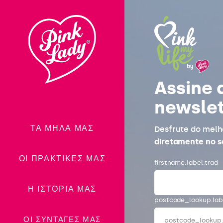
Μεταφορά
στα
περιεχόμενα
Assine 
newslet
ΤΑ ΜΉΛΑ ΜΑΣ
Desfrute do melh
diretamente no s
ΟΙ ΠΡΑΚΤΙΚΈΣ ΜΑΣ
firstname.label.trad
Η ΙΣΤΟΡΊΑ ΜΑΣ
postcode_lookup.lab
ΟΙ ΣΥΝΤΑΓΈΣ ΜΑΣ