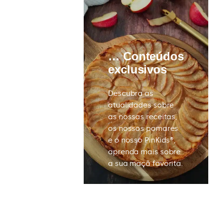
… Conteúdos
oncursos
exclusivos
Descubra as
 ganhar muitas
atualidades sobre
as (natureza,
as nossas receitas,
ria…),
os nossos pomares
níveis apenas
e o nosso PinKids®,
os membros do
aprenda mais sobre
y Life.
a sua maçã favorita.