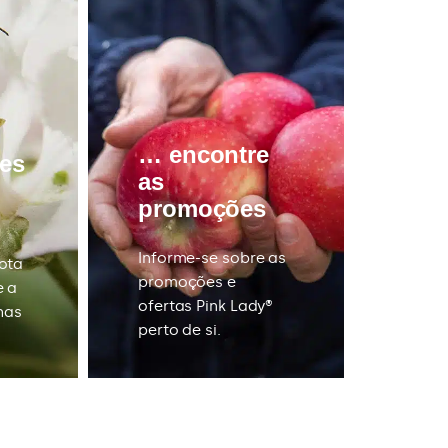
… c
… encontre
ões
as
promoções
Tente
prend
Informe-se sobre as
ota
culiná
promoções e
e a
dispo
ofertas Pink Lady®
has
para 
perto de si.
Pink M