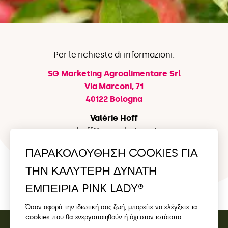
Per le richieste di informazioni:
SG Marketing Agroalimentare Srl
Via Marconi, 71
40122 Bologna
Valérie Hoff
v.hoff@sgmarketing.it
+39 345 7956598
ΠΑΡΑΚΟΛΟΥΘΗΣΗ COOKIES ΓΙΑ
Sofia Pizzo
ΤΗΝ ΚΑΛΥΤΕΡΗ ΔΥΝΑΤΗ
s.pizzo@sgmarketing.it
ΕΜΠΕΙΡΙΑ PINK LADY®
+39 3385311793
Όσον αφορά την ιδιωτική σας ζωή, μπορείτε να ελέγξετε τα
cookies που θα ενεργοποιηθούν ή όχι στον ιστότοπο.