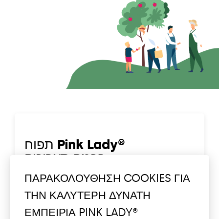
תפוח Pink Lady®
בכמה תאריכים…
ΠΑΡΑΚΟΛΟΥΘΗΣΗ COOKIES ΓΙΑ
מאין הוא בא?
ΤΗΝ ΚΑΛΥΤΕΡΗ ΔΥΝΑΤΗ
ΕΜΠΕΙΡΙΑ PINK LADY®