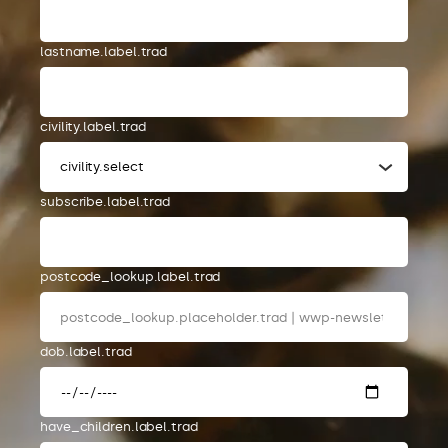
lastname.label.trad
civility.label.trad
civility.select
subscribe.label.trad
postcode_lookup.label.trad
dob.label.trad
have_children.label.trad