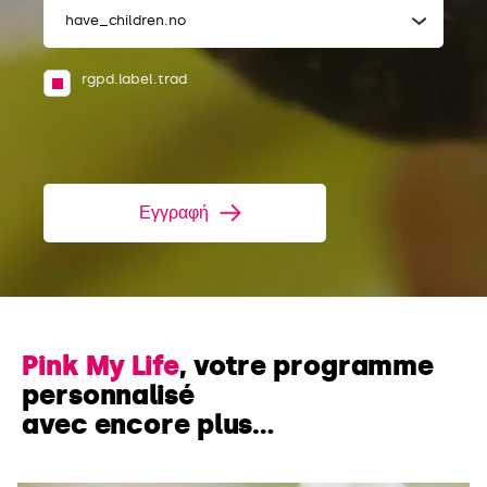
have_children.no
rgpd.label.trad
Εγγραφή
Pink My Life
, votre programme
personnalisé
avec encore plus…