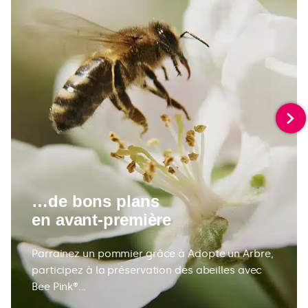
…de bons plans
en avant-première
Parrainez un pommier grâce à Adopte un Arbre,
participez à la préservation des abeilles avec
Bee Pink®…