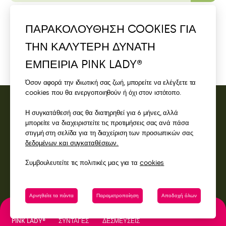
Je n’ai pas trouvé de réponse à ma
ΠΑΡΑΚΟΛΟΥΘΗΣΗ COOKIES ΓΙΑ
question.
ΤΗΝ ΚΑΛΥΤΕΡΗ ΔΥΝΑΤΗ
ΕΜΠΕΙΡΙΑ PINK LADY®
Όσον αφορά την ιδιωτική σας ζωή, μπορείτε να ελέγξετε τα
cookies που θα ενεργοποιηθούν ή όχι στον ιστότοπο.
Η συγκατάθεσή σας θα διατηρηθεί για 6 μήνες, αλλά
ΕΠΙΚΟΙΝΩΝΉΣΤΕ ΜΑΖΊ ΜΑΣ
μπορείτε να διαχειριστείτε τις προτιμήσεις σας ανά πάσα
στιγμή στη σελίδα για τη διαχείριση των προσωπικών σας
ΠΡΌΣΒΑΣΗ
δεδομένων και συγκαταθέσεων.
Συμβουλευτείτε τις πολιτικές μας για τα
cookies
Αρνηθείτε τα πάντα
Παραμετροποίηση
Αποδοχή όλων
ΔΕΣΜΕΎΣΕΙΣ
PINK LADY®
ΣΥΝΤΑΓΈΣ