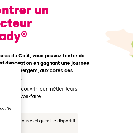
ntrer un
ucteur
Lady®
sses du Goût, vous pouvez tenter de
t d’exception en gagnant une journée
oeur des vergers, aux côtés des
ink
Lady®.
re de découvrir leur métier, leurs
 leur savoir-faire.
 που θα
ducteurs vous expliquent le dispositif
r la vidéo