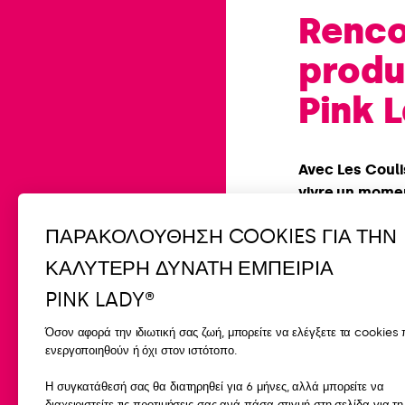
Renco
prod
Pink 
Avec Les Couli
vivre un momen
exclusive au c
ΠΑΡΑΚΟΛΟΥΘΗΣΗ COOKIES ΓΙΑ ΤΗΝ
producteurs P
ΚΑΛΥΤΕΡΗ ΔΥΝΑΤΗ ΕΜΠΕΙΡΙΑ
Une occasion ra
engagements et
PINK LADY®
Όσον αφορά την ιδιωτική σας ζωή, μπορείτε να ελέγξετε τα cookies
ενεργοποιηθούν ή όχι στον ιστότοπο.
Nos pro
Η συγκατάθεσή σας θα διατηρηθεί για 6 μήνες, αλλά μπορείτε να
Regarde
διαχειριστείτε τις προτιμήσεις σας ανά πάσα στιγμή στη σελίδα για τη