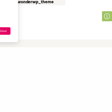
urs.title | wonderwp_theme
όλων
Cultiver un lien durable
entre producteurs et
consommateurs
Depuis 2019, plus de 6 000 consommateurs ont eu